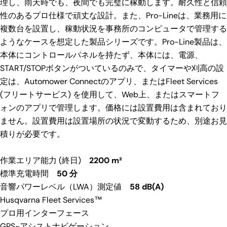
理し、雨天時でも、夜間でも完璧に稼動します。耐久性と信頼
性のあるプロ仕様で頑丈な設計。また、Pro-Lineは、業務用に
複数台を設置し、稼動状況を事務所のコンピュータで管理する
ようなケースを想定した製品シリーズです。Pro-Line製品は、
本体にコントロールパネルを持たず、本体には、電源、
START/STOPボタンがついているのみで、タイマーや刈高の設
定は、Automower Connectのアプリ、またはFleet Services
(フリートサービス) を使用して、Web上、またはスマートフ
質問する
ォンのアプリで管理します。価格には設置費用は含まれており
あ
ません。設置費用は設置場所の状況で変動するため、別途お見
な
積りが必要です。
た
あ
の
な
名
作業エリア能力 (終日)
2200 m²
た
あ
この商品をシェアする
前
の
標準充電時間
50 分
な
メ
コピー
音響パワーレベル（LWA）測定値
58 dB(A)
た
あ
共
ー
の
Husqvarna Fleet Services™
な
有
ル
電
た
プロ用インターフェース
ア
話
の
ド
GPS-アシストナビゲーション