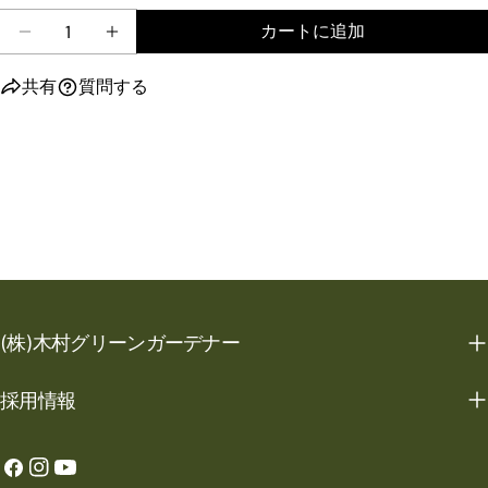
量
カートに追加
ロボット芝刈機 AUTOMOWER 520の数量を減ら
ロボット芝刈機 AUTO
共有
質問する
(株)木村グリーンガーデナー
採用情報
フ
イ
YouTube