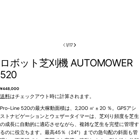
1
/
17
ロボット芝刈機 AUTOMOWER
520
通
¥448,000
常
送料
はチェックアウト時に計算されます。
価
格
Pro-Line 520の最大稼動面積は、2,200 ㎡ ± 20 ％。GPSアシ
ストナビゲーションとウェザータイマーは、芝刈り頻度を芝生
の成長に自動的に適応させながら、複雑な芝生を完璧に管理す
るのに役立ちます。最高45％（24°）までの急勾配の斜面も管