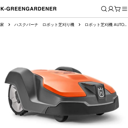
コ
ン
カ
テ
ー
家
ハスクバーナ ロボット芝刈り機
ロボット芝刈機 AUTOMOWER 520
ン
ト
ツ
製
に
品
ス
情
キ
報
ッ
へ
プ
ス
キ
ッ
プ
メディア 0 をモーダルで開く