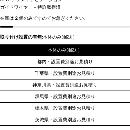
メ
レ
ガイドワイヤー - 特許取得済
* の付いたフィールドは必須です。
ッ
ス
セ
在庫は
2
個のみですのでお急ぎください。
質問を送信する
ー
ジ
取り付け設置の有無:
本体のみ(郵送）
本体のみ(郵送）
都内・設置費別途お見積り
千葉県・設置費別途お見積り
神奈川県・設置費別途お見積り
群馬県・設置費別途お見積り
栃木県・設置費別途お見積り
茨城県・設置費別途お見積り